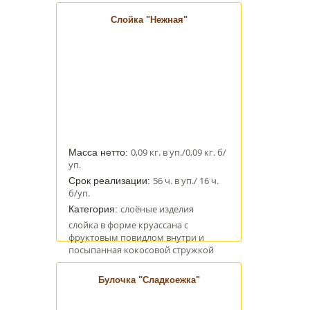
Слойка "Нежная"
0,09 кг. в уп./0,09 кг. б/
Масса нетто:
уп.
56 ч. в уп./ 16 ч.
Срок реализации:
б/уп.
слоёные изделия
Категория:
слойка в форме круассана с
фруктовым повидлом внутри и
посыпанная кокосовой стружкой
Булочка "Сладкоежка"