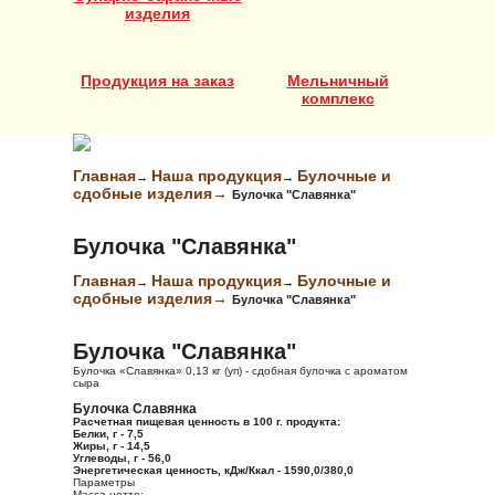
изделия
Продукция на заказ
Мельничный
комплекс
Главная
Наша продукция
Булочные и
→
→
сдобные изделия→
Булочка "Славянка"
Булочка "Славянка"
Главная
Наша продукция
Булочные и
→
→
сдобные изделия→
Булочка "Славянка"
Булочка "Славянка"
Булочка «Славянка» 0,13 кг (уп) - сдобная булочка с ароматом
сыра
Булочка Славянка
Расчетная пищевая ценность в 100 г. продукта:
Белки, г - 7,5
Жиры, г - 14,5
Углеводы, г - 56,0
Энергетическая ценность, кДж/Ккал - 1590,0/380,0
Параметры
Масса нетто: