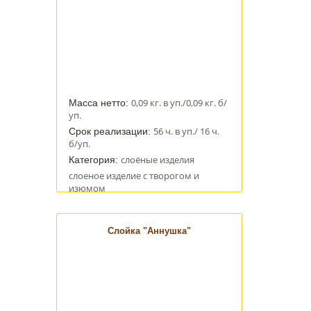
0,09 кг. в уп./0,09 кг. б/
Масса нетто:
уп.
56 ч. в уп./ 16 ч.
Срок реализации:
б/уп.
слоёные изделия
Категория:
слоеное изделие с творогом и
изюмом
Слойка "Аннушка"