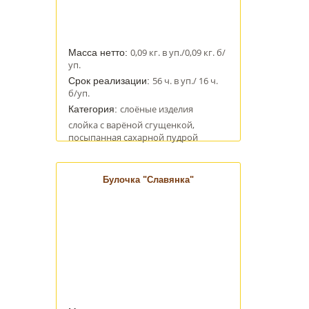
0,09 кг. в уп./0,09 кг. б/
Масса нетто:
уп.
56 ч. в уп./ 16 ч.
Срок реализации:
б/уп.
слоёные изделия
Категория:
слойка с варёной сгущенкой,
посыпанная сахарной пудрой
Булочка "Славянка"