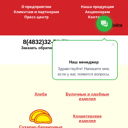
О предприятии
Наша продукция
Клиентам и партнерам
Акционерам
Пресс-центр
Контакты
Войти
8(4832)32-79-10
Заказать обратный звонок
Наш менеджер
Здравствуйте! Напишите мне,
если у вас появятся вопросы.
Хлеба
Булочные и сдобные
изделия
Кондитерские
изделия
Сухарно-бараночные