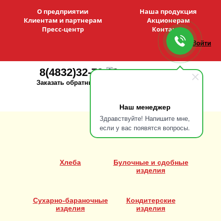
О предприятии
Наша продукция
Клиентам и партнерам
Акционерам
Пресс-центр
Контакты
Войти
8(4832)32-79-10
Заказать обратный звонок
Наш менеджер
Здравствуйте! Напишите мне,
если у вас появятся вопросы.
Хлеба
Булочные и сдобные
изделия
Сухарно-бараночные
Кондитерские
изделия
изделия