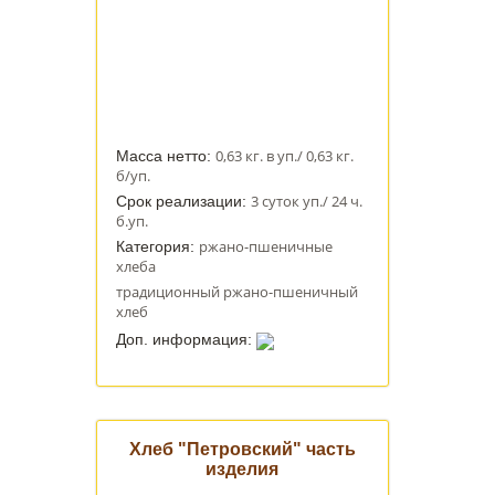
0,63 кг. в уп./ 0,63 кг.
Масса нетто:
б/уп.
3 суток уп./ 24 ч.
Срок реализации:
б.уп.
ржано-пшеничные
Категория:
хлеба
традиционный ржано-пшеничный
хлеб
Доп. информация:
Хлеб "Петровский" часть
изделия