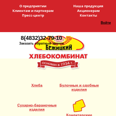
О предприятии
Наша продукция
Клиентам и партнерам
Акционерам
Пресс-центр
Контакты
Войти
8(4832)32-79-10
Заказать обратный звонок
Хлеба
Булочные и сдобные
изделия
Сухарно-бараночные
изделия
Кондитерские